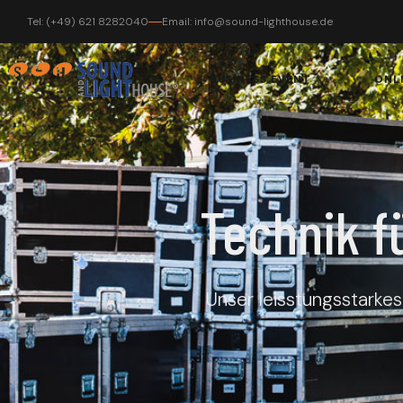
Tel: (+49) 621 8282040
Email: info@sound-lighthouse.de
BUSINESS EVENT
ONL
Technik fü
Unser leisstungsstarkes 