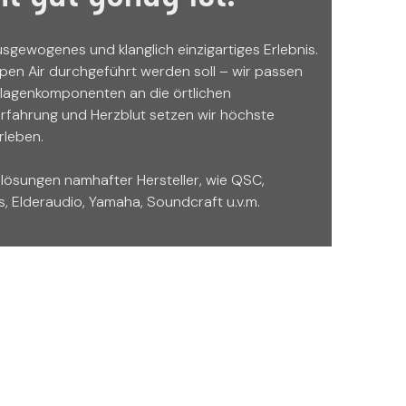
usgewogenes und klanglich einzigartiges Erlebnis.
pen Air durchgeführt werden soll – wir passen
Anlagenkomponenten an die örtlichen
Erfahrung und Herzblut setzen wir höchste
rleben.
slösungen namhafter Hersteller, wie QSC,
, Elderaudio, Yamaha, Soundcraft u.v.m.