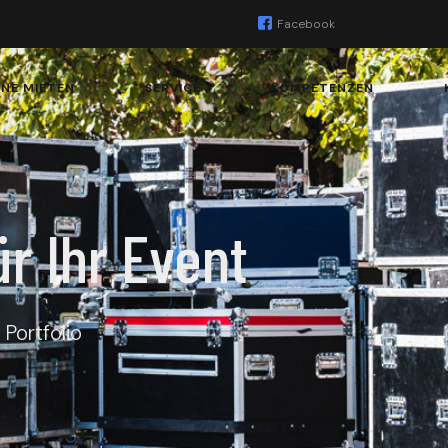
Facebook
INE MIETEN
SERVICE
KOMPETENZEN
r Ihr Event
Portfolio