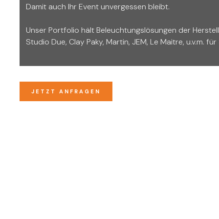
Damit auch Ihr Event unvergessen bleibt.
Unser Portfolio hält Beleuchtungslösungen der Herstelle
Studio Due, Clay Paky, Martin, JEM, Le Maitre, u.v.m. für 
JETZT ANFRAGEN