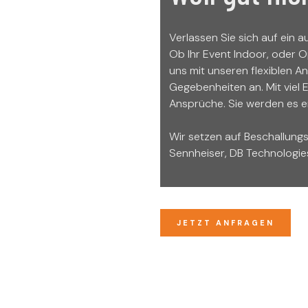
Verlassen Sie sich auf ein a
Ob Ihr Event Indoor, oder O
uns mit unseren flexiblen 
Gegebenheiten an. Mit viel 
Ansprüche. Sie werden es e
Wir setzen auf Beschallung
Sennheiser, DB Technologies
JETZT ANFRAGEN