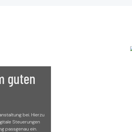
m guten
anstaltung bei. Hierzu
gitale Steuerungen
ung passgenau ein.