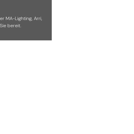
r MA-Lighting, Arri,
Sie bereit.