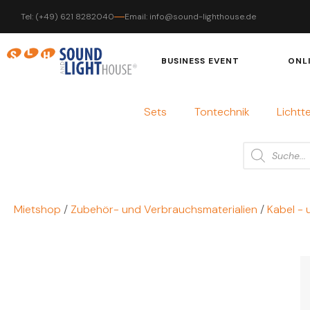
Tel: (+49) 621 8282040
Email: info@sound-lighthouse.de
BUSINESS EVENT
ONL
Sets
Tontechnik
Lichtt
Mietshop
/
Zubehör- und Verbrauchsmaterialien
/
Kabel - 