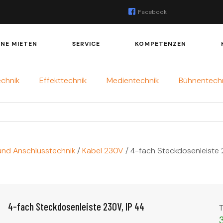
Facebook
INE MIETEN
SERVICE
KOMPETENZEN
echnik
Effekttechnik
Medientechnik
Bühnentech
und Anschlusstechnik
/
Kabel 230V
/ 4-fach Steckdosenleiste 
4-fach Steckdosenleiste 230V, IP 44
T