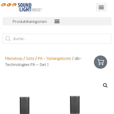
BUSINESS EVEN
ONLINE MIET
Produktkategorien
Mietshop
/
Sets
/
PA - Setangebote
/ db-
Technologies PA – Set 1