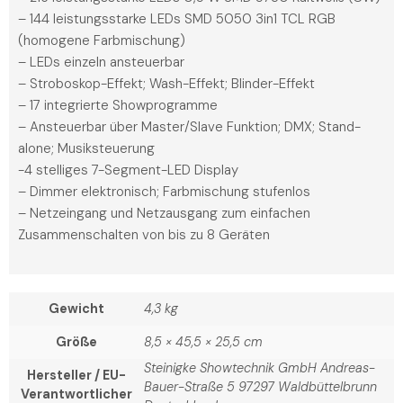
– 144 leistungsstarke LEDs SMD 5050 3in1 TCL RGB
(homogene Farbmischung)
– LEDs einzeln ansteuerbar
– Stroboskop-Effekt; Wash-Effekt; Blinder-Effekt
– 17 integrierte Showprogramme
– Ansteuerbar über Master/Slave Funktion; DMX; Stand-
alone; Musiksteuerung
-4 stelliges 7-Segment-LED Display
– Dimmer elektronisch; Farbmischung stufenlos
– Netzeingang und Netzausgang zum einfachen
Zusammenschalten von bis zu 8 Geräten
Gewicht
4,3 kg
Größe
8,5 × 45,5 × 25,5 cm
Steinigke Showtechnik GmbH Andreas-
Hersteller / EU-
Bauer-Straße 5 97297 Waldbüttelbrunn
Verantwortlicher