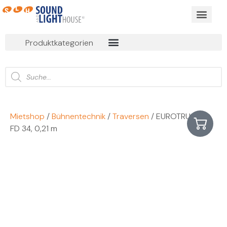
BUSINESS EVEN
ONLINE MIET
Produktkategorien
Mietshop
/
Bühnentechnik
/
Traversen
/ EUROTRUSS
FD 34, 0,21 m