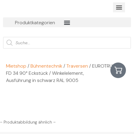
BUSINESS EVEN
ONLINE MIET
Produktkategorien
Mietshop
/
Bühnentechnik
/
Traversen
/ EUROTRUSS
FD 34 90° Eckstück / Winkelelement,
Ausführung in schwarz RAL 9005
– Produktabbildung ähnlich –