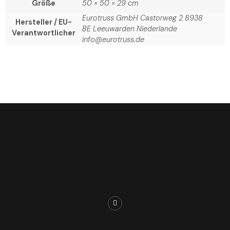
Größe
50 × 50 × 29 cm
Eurotruss GmbH Castorweg 2 8938
Hersteller / EU-
BE Leeuwarden Niederlande
Verantwortlicher
info@eurotruss.de