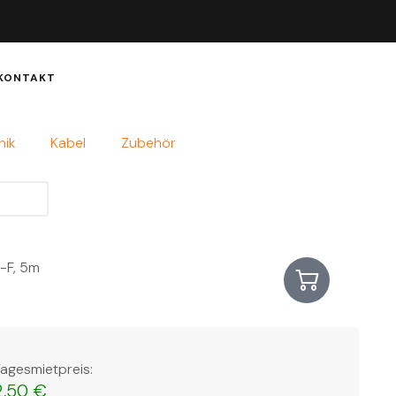
KONTAKT
nik
Kabel
Zubehör
-F, 5m
agesmietpreis:
2,50
€