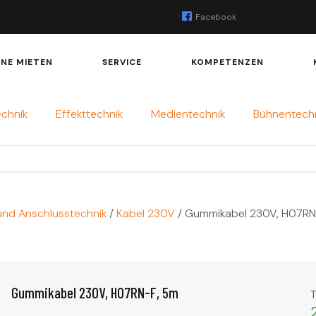
Facebook
INE MIETEN
SERVICE
KOMPETENZEN
echnik
Effekttechnik
Medientechnik
Bühnentech
und Anschlusstechnik
/
Kabel 230V
/ Gummikabel 230V, H07RN
Gummikabel 230V, H07RN-F, 5m
T