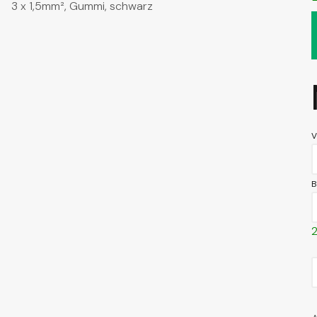
3 x 1,5mm², Gummi, schwarz
V
B
2