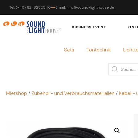
Tel: (+49) 621 8282040
Email: info@sound-lighthouse.de
BUSINESS EVENT
ONL
Sets
Tontechnik
Lichtt
Mietshop
/
Zubehör- und Verbrauchsmaterialien
/
Kabel - 