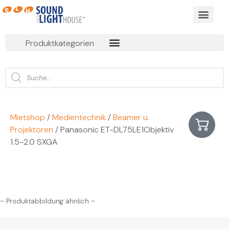
BUSINESS EVEN
ONLINE MIET
Produktkategorien
Mietshop
/
Medientechnik
/
Beamer u.
Projektoren
/ Panasonic ET-DL75LE1Objektiv
1.5-2.0 SXGA
– Produktabbildung ähnlich –