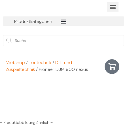
BUSINESS EVEN
ONLINE MIET
Produktkategorien
Mietshop
/
Tontechnik
/
DJ- und
Zuspieltechnik
/ Pioneer DJM 900 nexus
– Produktabbildung ähnlich –