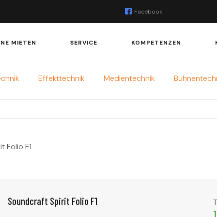
Facebook
INE MIETEN
SERVICE
KOMPETENZEN
echnik
Effekttechnik
Medientechnik
Bühnentech
t Folio F1
Soundcraft Spirit Folio F1
T