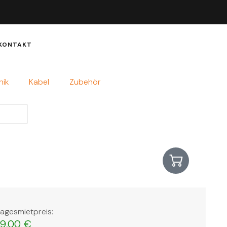
KONTAKT
nik
Kabel
Zubehör
agesmietpreis:
19,00
€