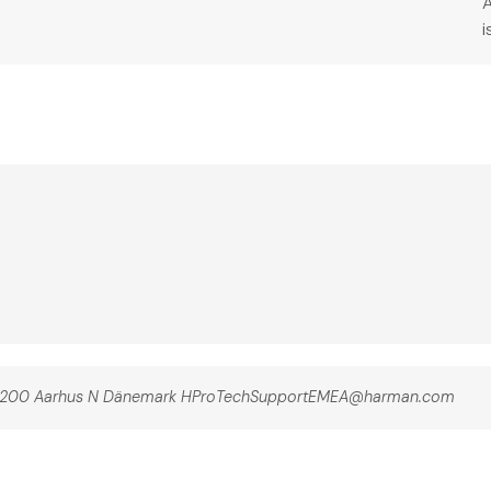
i
4 8200 Aarhus N Dänemark HProTechSupportEMEA@harman.com