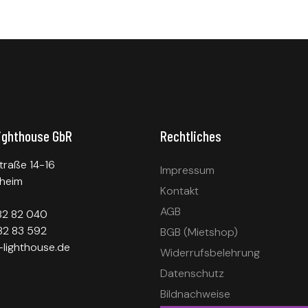
ighthouse GbR
Rechtliches
traße 14-16
Impressum
heim
Kontakt
AGB
 82 82 040
82 83 592
BGB (Mietshop)
lighthouse.de
Widerrufsbelehrung
Datenschutz
Bildnachweise