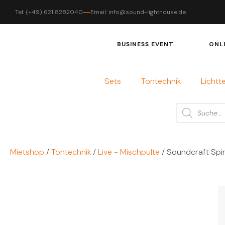
Tel: (+49) 621 8282040
Email: info@sound-lighthouse.de
BUSINESS EVENT
ONL
Sets
Tontechnik
Lichtt
Mietshop
/
Tontechnik
/
Live - Mischpulte
/ Soundcraft Spiri