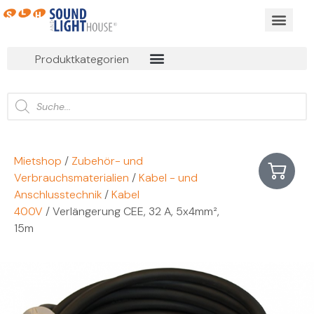
BUSINESS EVEN
ONLINE MIET
Produktkategorien
Mietshop
/
Zubehör- und
Verbrauchsmaterialien
/
Kabel - und
Anschlusstechnik
/
Kabel
400V
/ Verlängerung CEE, 32 A, 5x4mm²,
15m